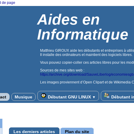
ed de page
Aides en
Informatique
Matthieu GIROUX aide les débutants et entreprises à utilis
Il installe des ordinateurs et maintient des logiciels libres.
Vous pouvez copier-coller ces articles libres pour les mod
Sources de mes sites web :
https://archive.org/download/SauveLiberlog/economiesg
Les images proviennent d’Open Clipart et de Wikimedia
act
Musique
Débutant GNU LINUX
Débutant i
▼
Les derniers articles
Plan du site