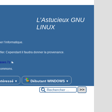
L’Astucieux GNU
LINUX
er l’informatique.
ifier. Cependant il faudra donner la provenance.
bases.7z
 Commons.
ntéressé
Débutant WINDOWS
▼
▼