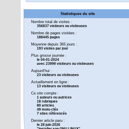
Statistiques du site
Nombre total de visites :
356837 visiteurs ou visiteuses
Nombre de pages visitées :
188445 pages
Moyenne depuis 365 jours :
193 visites par jour
Plus grosse journée :
le 04-01-2024
avec 23999 visiteurs ou visiteuses
Aujourd’hui :
23 visiteurs ou visiteuses
Actuellement en ligne :
13 visiteurs ou visiteuses
Ce site compte :
1 auteurs ou autrices
18 rubriques
80 articles
49 mots-clés
7 sites référencés
Dernier article paru :
le 28 juin 2026
"Installer son GNU LINUX"