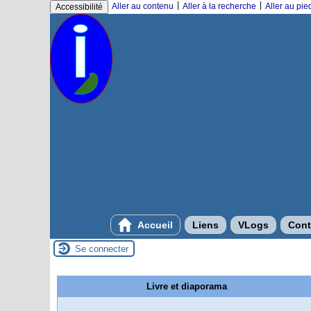
|
|
Aller au contenu
Aller à la recherche
Aller au pi
Accessibilité
Accueil
Liens
VLogs
Cont
Se connecter
Livre et diaporama