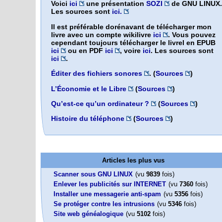
Voici
ici
une présentation
SOZI
de GNU LINUX.
Les sources sont
ici.
Il est préférable dorénavant de télécharger mon
livre avec un compte wikilivre
ici
. Vous pouvez
cependant toujours télécharger le livrel en EPUB
ici
ou en PDF
ici
, voire
ici
. Les sources sont
ici
.
Éditer des fichiers sonores
. (
Sources
)
L’Économie et le Libre
(
Sources
)
Qu’est-ce qu’un ordinateur ?
(
Sources
)
Histoire du téléphone
(
Sources
)
Articles les plus vus
Scanner sous GNU LINUX
(vu
9839
fois)
Enlever les publicités sur INTERNET
(vu
7360
fois)
Installer une messagerie anti-spam
(vu
5356
fois)
Se protéger contre les intrusions
(vu
5346
fois)
Site web généalogique
(vu
5102
fois)