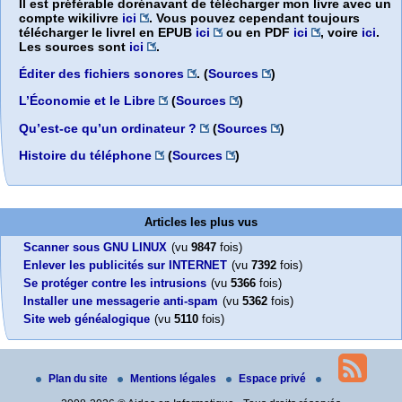
Il est préférable dorénavant de télécharger mon livre avec un
compte wikilivre
ici
. Vous pouvez cependant toujours
télécharger le livrel en EPUB
ici
ou en PDF
ici
, voire
ici
.
Les sources sont
ici
.
Éditer des fichiers sonores
. (
Sources
)
L’Économie et le Libre
(
Sources
)
Qu’est-ce qu’un ordinateur ?
(
Sources
)
Histoire du téléphone
(
Sources
)
Articles les plus vus
Scanner sous GNU LINUX
(vu
9847
fois)
Enlever les publicités sur INTERNET
(vu
7392
fois)
Se protéger contre les intrusions
(vu
5366
fois)
Installer une messagerie anti-spam
(vu
5362
fois)
Site web généalogique
(vu
5110
fois)
Plan du site
Mentions légales
Espace privé