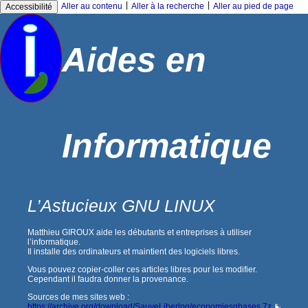
|
|
Aller au contenu
Aller à la recherche
Aller au pied de page
Accessibilité
Aides en
Informatique
L’Astucieux GNU LINUX
Matthieu GIROUX aide les débutants et entreprises à utiliser
l’informatique.
Il installe des ordinateurs et maintient des logiciels libres.
Vous pouvez copier-coller ces articles libres pour les modifier.
Cependant il faudra donner la provenance.
Sources de mes sites web :
https://archive.org/download/SauveLiberlog/economiesgbases.7z