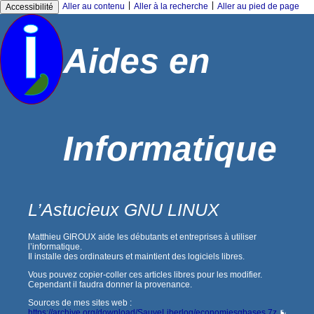
|
|
Aller au contenu
Aller à la recherche
Aller au pied de page
Accessibilité
Aides en
Informatique
L’Astucieux GNU LINUX
Matthieu GIROUX aide les débutants et entreprises à utiliser
l’informatique.
Il installe des ordinateurs et maintient des logiciels libres.
Vous pouvez copier-coller ces articles libres pour les modifier.
Cependant il faudra donner la provenance.
Sources de mes sites web :
https://archive.org/download/SauveLiberlog/economiesgbases.7z