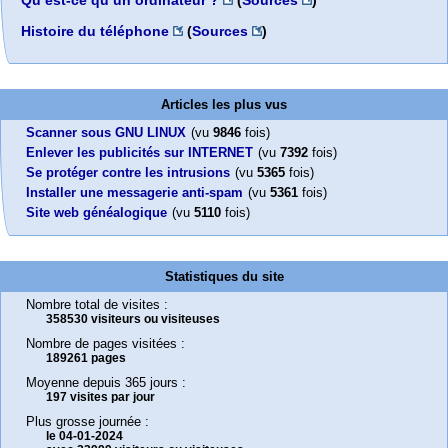
Qu’est-ce qu’un ordinateur ?
(
Sources
)
Histoire du téléphone
(
Sources
)
Articles les plus vus
Scanner sous GNU LINUX
(vu
9846
fois)
Enlever les publicités sur INTERNET
(vu
7392
fois)
Se protéger contre les intrusions
(vu
5365
fois)
Installer une messagerie anti-spam
(vu
5361
fois)
Site web généalogique
(vu
5110
fois)
Statistiques du site
Nombre total de visites :
358530 visiteurs ou visiteuses
Nombre de pages visitées :
189261 pages
Moyenne depuis 365 jours :
197 visites par jour
Plus grosse journée :
le 04-01-2024