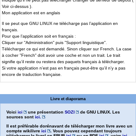
Voir ci-dessus ).
Mon application est en anglais
Il se peut que GNU LINUX ne télécharge pas l’application en
français.
Pour que l’application soit en français :
Cliquer sur "Administration" puis "Support linguistique".
Télécharger ce qui est demandé. Sinon cliquer sur French. La case
à cocher "French" doit avoir une coche et non un trait. Le trait
signifie qu’il reste ou restera des paquets français à télécharger.
Si votre application n’est pas en français peut-être qu’il n’y a pas
encore de traduction française.
Livre et diaporama
Voici
ici
une présentation
SOZI
de GNU LINUX. Les
sources sont
ici.
Il est préférable dorénavant de télécharger mon livre avec un
compte wikilivre
ici
. Vous pouvez cependant toujours
télécharger le livrel en EPUB
ici
ou en PDF
ici
, voire
ici
.