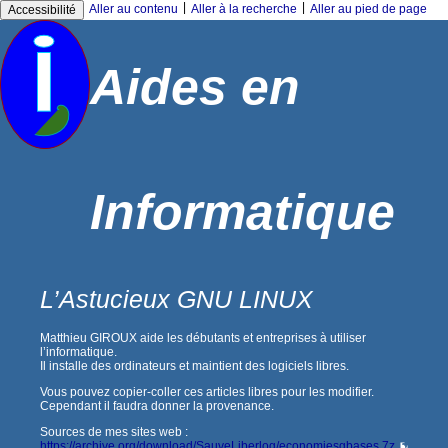
|
|
Aller au contenu
Aller à la recherche
Aller au pied de page
Accessibilité
Aides en
Informatique
L’Astucieux GNU LINUX
Matthieu GIROUX aide les débutants et entreprises à utiliser
l’informatique.
Il installe des ordinateurs et maintient des logiciels libres.
Vous pouvez copier-coller ces articles libres pour les modifier.
Cependant il faudra donner la provenance.
Sources de mes sites web :
https://archive.org/download/SauveLiberlog/economiesgbases.7z