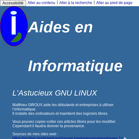
|
|
Aller au contenu
Aller à la recherche
Aller au pied de page
Accessibilité
Aides en
Informatique
L’Astucieux GNU LINUX
Matthieu GIROUX aide les débutants et entreprises à utiliser
l’informatique.
Il installe des ordinateurs et maintient des logiciels libres.
Vous pouvez copier-coller ces articles libres pour les modifier.
Cependant il faudra donner la provenance.
Sources de mes sites web :
https://archive.org/download/SauveLiberlog/economiesgbases.7z