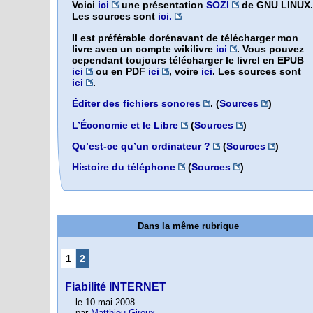
Voici
ici
une présentation
SOZI
de GNU LINUX.
Les sources sont
ici.
Il est préférable dorénavant de télécharger mon
livre avec un compte wikilivre
ici
. Vous pouvez
cependant toujours télécharger le livrel en EPUB
ici
ou en PDF
ici
, voire
ici
. Les sources sont
ici
.
Éditer des fichiers sonores
. (
Sources
)
L’Économie et le Libre
(
Sources
)
Qu’est-ce qu’un ordinateur ?
(
Sources
)
Histoire du téléphone
(
Sources
)
Dans la même rubrique
1
2
Fiabilité INTERNET
le 10 mai 2008
par
Matthieu Giroux