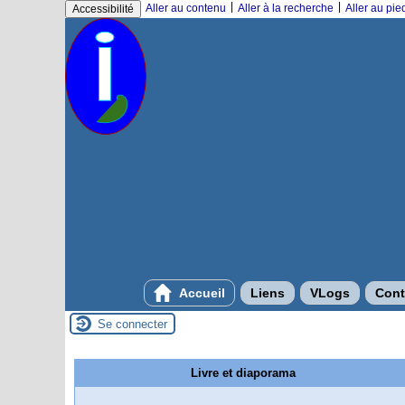
|
|
Aller au contenu
Aller à la recherche
Aller au pi
Accessibilité
Accueil
Liens
VLogs
Cont
Se connecter
Livre et diaporama