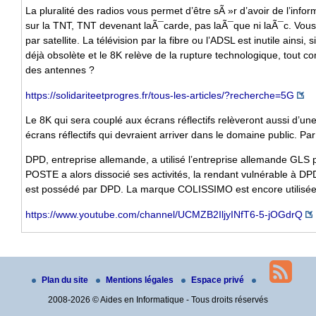
La pluralité des radios vous permet d’être sÃ »r d’avoir de l’inform
sur la TNT, TNT devenant laÃ¯carde, pas laÃ¯que ni laÃ¯c. Vous 
par satellite. La télévision par la fibre ou l’ADSL est inutile ainsi
déjà obsolète et le 8K relève de la rupture technologique, tout c
des antennes ?
https://solidariteetprogres.fr/tous-les-articles/?recherche=5G
Le 8K qui sera couplé aux écrans réflectifs relèveront aussi d’u
écrans réflectifs qui devraient arriver dans le domaine public. P
DPD, entreprise allemande, a utilisé l’entreprise allemande GLS po
POSTE a alors dissocié ses activités, la rendant vulnérable à DP
est possédé par DPD. La marque COLISSIMO est encore utilisée
https://www.youtube.com/channel/UCMZB2IljyINfT6-5-jOGdrQ
Plan du site
Mentions légales
Espace privé
2008-2026 © Aides en Informatique - Tous droits réservés