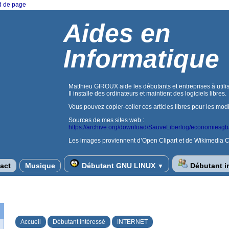
ed de page
Aides en
Informatique
Matthieu GIROUX aide les débutants et entreprises à utilis
Il installe des ordinateurs et maintient des logiciels libres.
Vous pouvez copier-coller ces articles libres pour les mod
Sources de mes sites web :
https://archive.org/download/SauveLiberlog/economiesg
Les images proviennent d’Open Clipart et de Wikimedia
act
Musique
Débutant GNU LINUX
Débutant i
▼
Accueil
Débutant intéressé
INTERNET