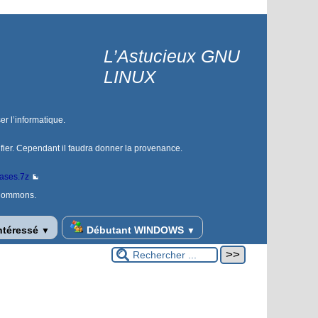
L’Astucieux GNU
LINUX
er l’informatique.
ifier. Cependant il faudra donner la provenance.
bases.7z
 Commons.
ntéressé
Débutant WINDOWS
▼
▼